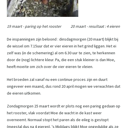
19 maart - paring op het rooster 20 maart - resultaat : 4 eieren
De inspanningen zijn beloond : dinsdagmorgen (20 maart) blijkt bij
de wissel om 7.15uur dat er vier eieren in het grind liggen. Het ei
zelf was (in de schemering) al om 6.30 uur te zien, te herkennen
door de (nog) lichtere kleur. Pa, die een stuk kleiner is dan Moe,
heeft moeite om zich over de vier eieren te vleien.
Het broeden zal vanaf nu een continue proces zijn en duurt
ongeveer een maand, dus rond 20 april mogen we verwachten dat
de eieren uitkomen.
Zondagmorgen 25 maart wordt er plots nog een paring gedaan op
het rooster, vlak voordat Moe de wacht in de kast weer
overneemt. Normaal stopt het paren als de eileg is gestopt
(meestal dus na 4 eieren). '​s Middags blijkt Moe ongeduldig als ze