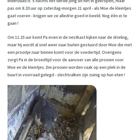
Inderdaad is 's nachts het derde jong uit het ei gekropen, maar
pas om 8.20 uur op zaterdag-morgen 21 april - als Moe de kleintjes
gaat voeren - krijgen we ze alledrie goed in beeld. Nog één ei te
gaan !
Om 11.25 uur komt Pa even in de nestkast kijken naar de drieling,
maar hij wordt al snel weer naar buiten gestuurd door Moe die met
een prooitje naar binnen komt voor de voedertijd. Overigens
zorgt Pa in de broedtijd voor de aanvoer van alle prooien voor
Moe en de kleintjes. Die prooien worden vaak op een plek in de
buurt in voorraad gelegd - slechtvalken zijn zuinig op hun eten !