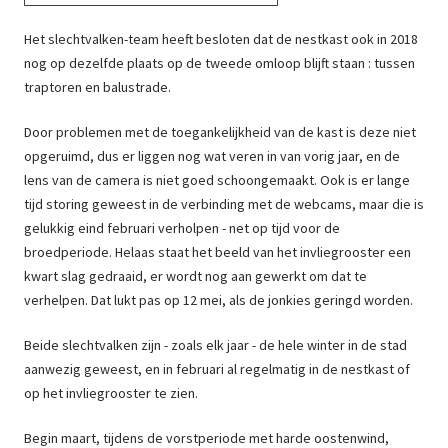
Het slechtvalken-team heeft besloten dat de nestkast ook in 2018
nog op dezelfde plaats op de tweede omloop blijft staan : tussen
traptoren en balustrade.
Door problemen met de toegankelijkheid van de kast is deze niet
opgeruimd, dus er liggen nog wat veren in van vorig jaar, en de
lens van de camera is niet goed schoongemaakt. Ook is er lange
tijd storing geweest in de verbinding met de webcams, maar die is
gelukkig eind februari verholpen - net op tijd voor de
broedperiode. Helaas staat het beeld van het invliegrooster een
kwart slag gedraaid, er wordt nog aan gewerkt om dat te
verhelpen. Dat lukt pas op 12 mei, als de jonkies geringd worden.
Beide slechtvalken zijn - zoals elk jaar - de hele winter in de stad
aanwezig geweest, en in februari al regelmatig in de nestkast of
op het invliegrooster te zien.
Begin maart, tijdens de vorstperiode met harde oostenwind,