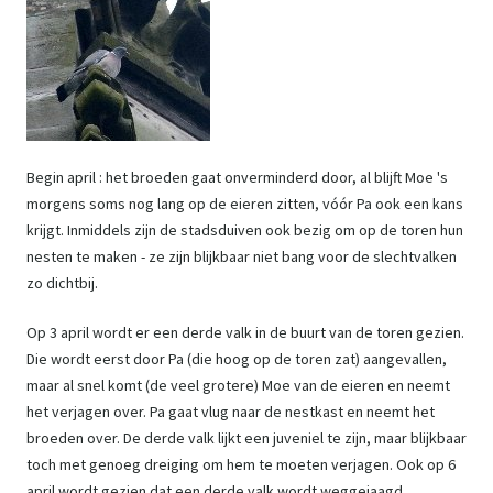
Begin april : het broeden gaat onverminderd door, al blijft Moe 's
morgens soms nog lang op de eieren zitten, vóór Pa ook een kans
krijgt. Inmiddels zijn de stadsduiven ook bezig om op de toren hun
nesten te maken - ze zijn blijkbaar niet bang voor de slechtvalken
zo dichtbij.
Op 3 april wordt er een derde valk in de buurt van de toren gezien.
Die wordt eerst door Pa (die hoog op de toren zat) aangevallen,
maar al snel komt (de veel grotere) Moe van de eieren en neemt
het verjagen over. Pa gaat vlug naar de nestkast en neemt het
broeden over. De derde valk lijkt een juveniel te zijn, maar blijkbaar
toch met genoeg dreiging om hem te moeten verjagen. Ook op 6
april wordt gezien dat een derde valk wordt weggejaagd.