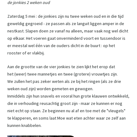
de jonkies 2 weken oud
Zaterdag 5 mei : de jonkies zijn nu twee weken oud en in die tijd
geweldig gegroeid - ze passen als ze languit liggen amper in de
nestkast. Slapen doen ze vanaf nu alleen, maar vaak nog wel dicht
op elkaar. Het voeren gaat onverminderd voort en tussendoor is
er meestal wel één van de ouders dicht in de buurt : op het
rooster of er vlakbij.
Aan de grootte van de vier jonkies te zien lijkt het erop dat
het (weer) twee mannetjes en twee (grotere) vrouwtjes zijn.
We zullen het pas zeker weten als ze bij het ringen (als ze drie
weken oud zijn) worden gemeten en gewogen.
Inmiddels zijn hun snavels en vooral hun grote klauwen ontwikkeld,
die in verhouding reusachtig groot zijn - maar ze kunnen er nog
niet echt op staan. Ze beginnen nu al af en toe met de "vleugels"
te klapperen, en soms laat Moe wat eten achter waar ze zelf aan
kunnen knabbelen.