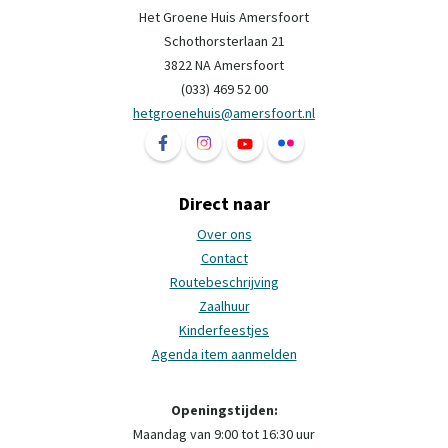
Het Groene Huis Amersfoort
Schothorsterlaan 21
3822 NA Amersfoort
(033) 469 52 00
hetgroenehuis@amersfoort.nl
Volg ons op Facebook Het Groene Huis Ame
Volg ons op Instagram Het Groene H
Volg ons op YouTube Het Groe
Volg ons op Flickr Het 
Direct naar
Over ons
Contact
Routebeschrijving
Zaalhuur
Kinderfeestjes
Agenda item aanmelden
Openingstijden:
Maandag van 9:00 tot 16:30 uur