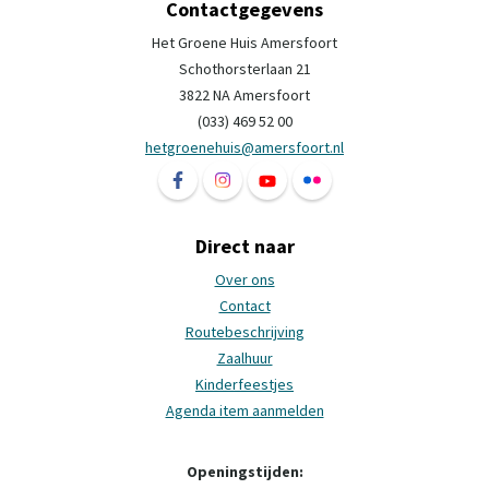
Contactgegevens
Het Groene Huis Amersfoort
Schothorsterlaan 21
3822 NA Amersfoort
(033) 469 52 00
hetgroenehuis@amersfoort.nl
Volg ons op Facebook Het Groene Huis Ame
Volg ons op Instagram Het Groene H
Volg ons op YouTube Het Groe
Volg ons op Flickr Het 
Direct naar
Over ons
Contact
Routebeschrijving
Zaalhuur
Kinderfeestjes
Agenda item aanmelden
Openingstijden: