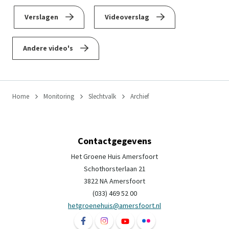
Verslagen
Videoverslag
Andere video's
Home
Monitoring
Slechtvalk
Archief
Contactgegevens
Het Groene Huis Amersfoort
Schothorsterlaan 21
3822 NA Amersfoort
(033) 469 52 00
hetgroenehuis@amersfoort.nl
Volg ons op Facebook Het Groene Huis Ame
Volg ons op Instagram Het Groene H
Volg ons op YouTube Het Groe
Volg ons op Flickr Het 