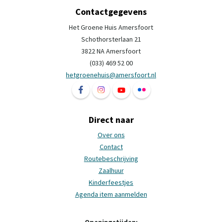
Contactgegevens
Het Groene Huis Amersfoort
Schothorsterlaan 21
3822 NA Amersfoort
(033) 469 52 00
hetgroenehuis@amersfoort.nl
Volg ons op Facebook Het Groene Huis Ame
Volg ons op Instagram Het Groene H
Volg ons op YouTube Het Groe
Volg ons op Flickr Het 
Direct naar
Over ons
Contact
Routebeschrijving
Zaalhuur
Kinderfeestjes
Agenda item aanmelden
Openingstijden: