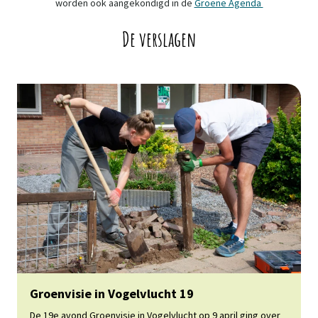
worden ook aangekondigd in de
Groene Agenda
De verslagen
Lees meer
Groenvisie in Vogelvlucht 19
De 19e avond Groenvisie in Vogelvlucht op 9 april ging over