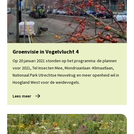
Lees meer
Groenvisie in Vogelvlucht 4
Op 20 januari 2021 stonden op het programma: de plannen
voor 2021, Tel Insecten Mee, Mondriaanlaan -Klimaatlaan,
Nationaal Park Utrechtse Heuvelrug en meer openheid wil in
Hoogland West voor de weidevogels.
Lees meer