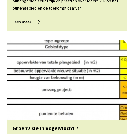
buitengebied actief zijn en praatten over ieders kijk op het
buitengebied en de toekomst daarvan.
Lees meer
Lees meer
Groenvisie in Vogelvlucht 7