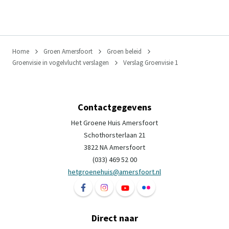
Home
Groen Amersfoort
Groen beleid
Groenvisie in vogelvlucht verslagen
Verslag Groenvisie 1
Contactgegevens
Het Groene Huis Amersfoort
Schothorsterlaan 21
3822 NA Amersfoort
(033) 469 52 00
hetgroenehuis@amersfoort.nl
Volg ons op Facebook Het Groene Huis Ame
Volg ons op Instagram Het Groene H
Volg ons op YouTube Het Groe
Volg ons op Flickr Het 
Direct naar