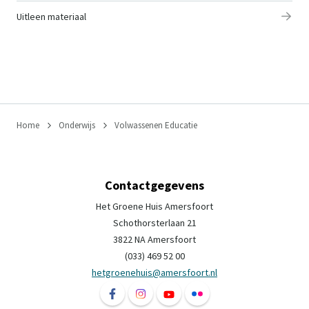
Uitleen materiaal
Home
Onderwijs
Volwassenen Educatie
Contactgegevens
Het Groene Huis Amersfoort
Schothorsterlaan 21
3822 NA Amersfoort
(033) 469 52 00
hetgroenehuis@amersfoort.nl
Volg ons op Facebook Het Groene Huis Ame
Volg ons op Instagram Het Groene H
Volg ons op YouTube Het Groe
Volg ons op Flickr Het 