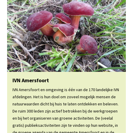
Website IVN Amersfoort
IVN Amersfoort
IVN Amersfoort en omgeving is één van de 170 landelijke IVN
afdelingen. Het is hun doel om zoveel mogelijk mensen de
natuurwaarden dicht bij huis te laten ontdekken en beleven.
De ruim 300 leden zijn actief betrokken bij de werkgroepen
en bij het organiseren van groene activiteiten. De (veelal
gratis) publieksactiviteiten zijn te vinden op hun website, in
de groene agenda van de gemeente Amersfoort en in de