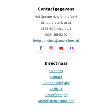
Contactgegevens
Het Groene Huis Amersfoort
Schothorsterlaan 21
3822 NA Amersfoort
(033) 469 52 00
hetgroenehuis@amersfoort.nl
Volg ons op Facebook Het Groene Huis Ame
Volg ons op Instagram Het Groene H
Volg ons op YouTube Het Groe
Volg ons op Flickr Het 
Direct naar
Over ons
Contact
Routebeschrijving
Zaalhuur
Kinderfeestjes
Agenda item aanmelden