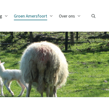
ng
Groen Amersfoort
Over ons
Zoeken
Open Monitoring
Open Groen Amersfoort
Open Over ons
Zoeken