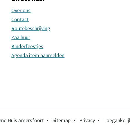
Over ons
Contact
Routebeschrijving
Zaalhuur
Kinderfeestjes
Agenda item aanmelden
rsfoort
s Amersfoort
 Huis Amersfoort
ne Huis Amersfoort
ne Huis Amersfoort
•
Sitemap
•
Privacy
•
Toegankelij