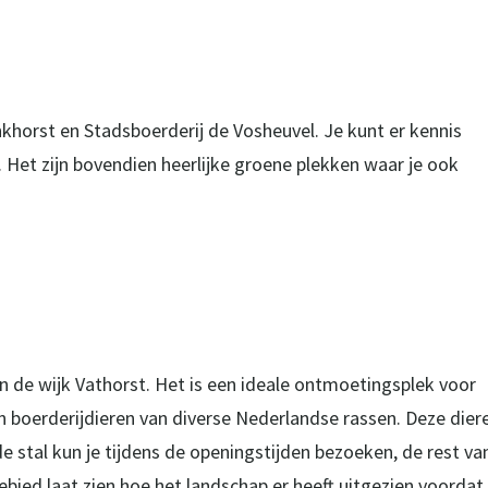
horst en Stadsboerderij de Vosheuvel. Je kunt er kennis
 Het zijn bovendien heerlijke groene plekken waar je ook
n de wijk Vathorst. Het is een ideale ontmoetingsplek voor
n boerderijdieren van diverse Nederlandse rassen. Deze dier
 de stal kun je tijdens de openingstijden bezoeken, de rest va
bied laat zien hoe het landschap er heeft uitgezien voordat