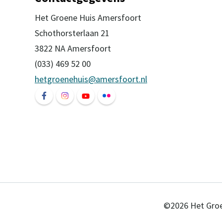
Het Groene Huis Amersfoort
Schothorsterlaan 21
3822 NA Amersfoort
(033) 469 52 00
hetgroenehuis@amersfoort.nl
Volg ons op Facebook Het Groene Huis Ame
Volg ons op Instagram Het Groene Hui
Volg ons op YouTube Het Groene
Volg ons op Flickr Het Groe
©2026 Het Groe