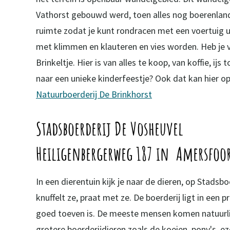
Vathorst gebouwd werd, toen alles nog boerenland wa
ruimte zodat je kunt rondracen met een voertuig ui
met klimmen en klauteren en vies worden. Heb je v
Brinkeltje. Hier is van alles te koop, van koffie, i
naar een unieke kinderfeestje? Ook dat kan hier o
Natuurboerderij De Brinkhorst
Stadsboerderij De Vosheuvel
Heiligenbergerweg 187 in Amersfoo
In een dierentuin kijk je naar de dieren, op Stadsbo
knuffelt ze, praat met ze. De boerderij ligt in een
goed toeven is. De meeste mensen komen natuurlij
grotere boerderijdieren zoals de koeien, pony's, ez