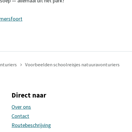
soep — allemaal uit het park!
Amersfoort
nturiers
Voorbeelden schoolreisjes natuuravonturiers
Direct naar
Over ons
Contact
Routebeschrijving