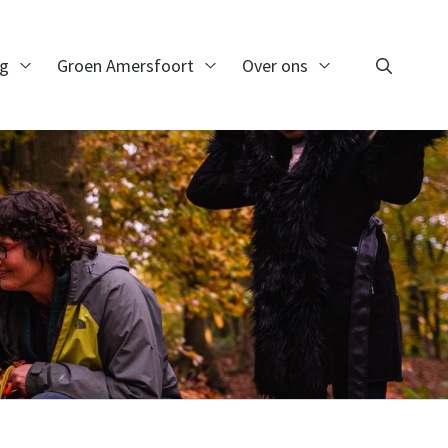
ng
Groen Amersfoort
Over ons
Zoeken
Open Monitoring
Open Groen Amersfoort
Open Over ons
Zoeken