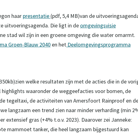
egon haar
presentatie
(pdf, 5,4 MB)van de uitvoeringsagend
e uitvoeringsagenda. Die ligt in de
omgevingsvisie
ne stad wil zijn in een groene omgeving die water omarmt.
ma Groen-Blauw 2040
en het
Deelomgevingsprogramma
 350kb)zien welke resultaten zijn met de acties die in de vori
l highlights waaronder de weggeefacties voor bomen, de
de tegeltaxi, de activiteiten van Amersfoort Rainproof en d
t we langzaam een trend zien naar minder verharding (min 2
er extensief gras (+4% t.o.v. 2023). Daarover zei Janneke:
grote mammoet tanker, die heel langzaam bijgestuurd kan