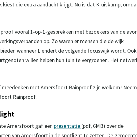
jk kiest die extra aandacht krijgt. Nu is dat Kruiskamp, omda
proof vooral 1‑op‑1-gesprekken met bezoekers van de avon
werkingsverbanden op. Zo waren er mensen die de wijk
nbieden wanneer Liendert de volgende focuswijk wordt. Ook
rtgenoten willen helpen hun tuin te vergroenen. Het netwer
of meedenken met Amersfoort Rainproof zijn welkom! Neem
oort Rainproof.
light
nte Amersfoort gaf een
presentatie
(pdf, 6MB) over de
rten van Amersfoort in de spotlight te zetten. De gemeent