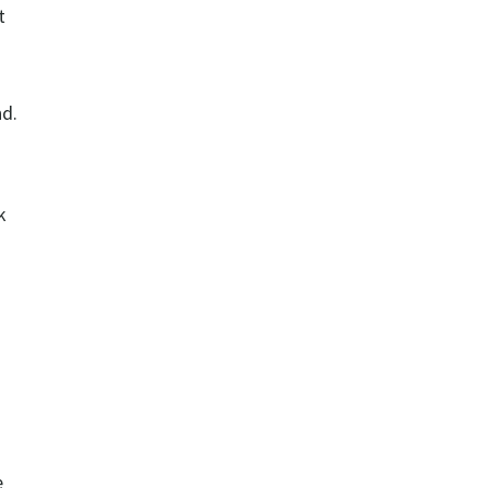
t
d.
k
e