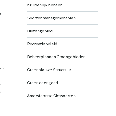
Kruidenrijk beheer
a
Soortenmanagementplan
Buitengebied
Recreatiebeleid
Beheerplannen Groengebieden
ge
Groenblauwe Structuur
Groen doet goed
e
%
Amersfoortse Gidssoorten