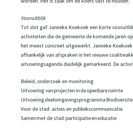
worden. Het is zaak om de koers vast te houden."
Vooruitblik
Tot slot gaf Janneke Koekoek een korte vooruitbl
activiteiten die de gemeente de komende jaren op 
het meest concreet uitgewerkt. Janneke Koekoek g
afhankelijk van afspraken in het nieuwe coalitieak
uitvoeringsagenda duidelijk gemarkeerd. De activite
Beleid, onderzoek en monitoring
Uitvoering van projecten in de openbare ruimte
Uitvoering deelomgevingsprogramma Biodiversite
Voor de stad: acties en publiekscommunicatie
Samen met de stad: participatie en educatie