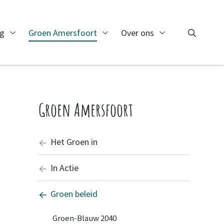
ng
Groen Amersfoort
Over ons
Zoeken
Open Monitoring
Open Groen Amersfoort
Open Over ons
Zoeken
Groen Amersfoort
Het Groen in
In Actie
Groen beleid
Groen-Blauw 2040