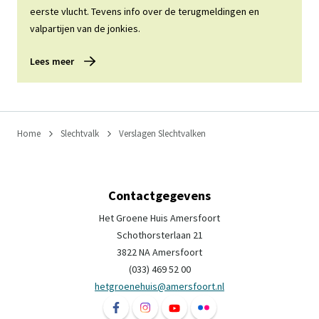
eerste vlucht. Tevens info over de terugmeldingen en
valpartijen van de jonkies.
Lees meer
Home
Slechtvalk
Verslagen Slechtvalken
Contactgegevens
Het Groene Huis Amersfoort
Schothorsterlaan 21
3822 NA Amersfoort
(033) 469 52 00
hetgroenehuis@amersfoort.nl
Volg ons op Facebook Het Groene Huis Ame
Volg ons op Instagram Het Groene H
Volg ons op YouTube Het Groe
Volg ons op Flickr Het 