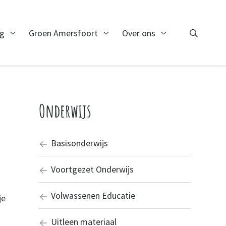
ng
Groen Amersfoort
Over ons
Zoeken
Open Monitoring
Open Groen Amersfoort
Open Over ons
Zoeken
Onderwijs
Basisonderwijs
Voortgezet Onderwijs
Volwassenen Educatie
je
Uitleen materiaal