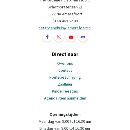
Het Groene Huis Amersfoort
Schothorsterlaan 21
3822 NA Amersfoort
(033) 469 52 00
hetgroenehuis@amersfoort.nl
Volg ons op Facebook Het Groene Huis Ame
Volg ons op Instagram Het Groene H
Volg ons op YouTube Het Groe
Volg ons op Flickr Het 
Direct naar
Over ons
Contact
Routebeschrijving
Zaalhuur
Kinderfeestjes
Agenda item aanmelden
Openingstijden:
Maandag van 9:00 tot 16:30 uur
Dinsdag van 9:00 tot 16:30 uur