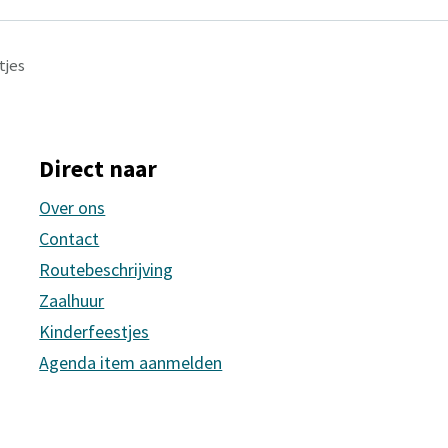
tjes
Direct naar
Over ons
Contact
Routebeschrijving
Zaalhuur
Kinderfeestjes
Agenda item aanmelden
rsfoort
s Amersfoort
 Huis Amersfoort
ne Huis Amersfoort