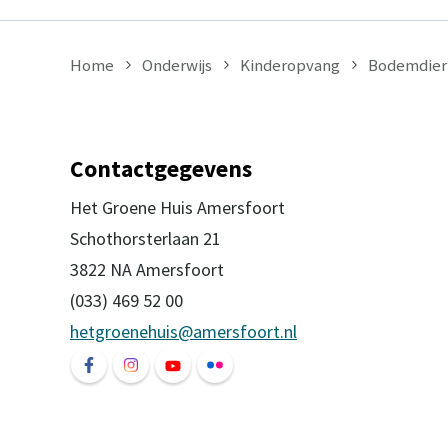
Home
Onderwijs
Kinderopvang
Bodemdier
Contactgegevens
Het Groene Huis Amersfoort
Schothorsterlaan 21
3822 NA Amersfoort
(033) 469 52 00
hetgroenehuis@amersfoort.nl
Volg ons op Facebook Het Groene Huis Ame
Volg ons op Instagram Het Groene Hui
Volg ons op YouTube Het Groene
Volg ons op Flickr Het Groe