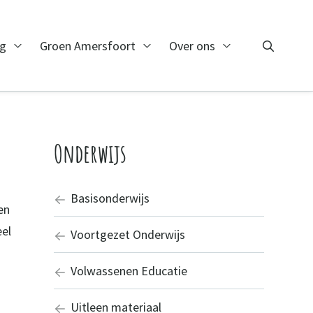
ng
Groen Amersfoort
Over ons
Zoeken
Open Monitoring
Open Groen Amersfoort
Open Over ons
Zoeken
Onderwijs
Basisonderwijs
en
eel
Voortgezet Onderwijs
Volwassenen Educatie
Uitleen materiaal