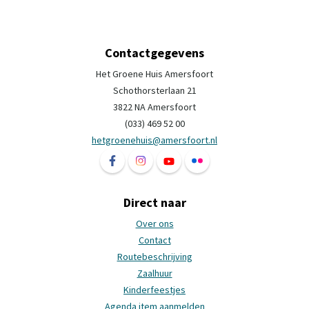
Contactgegevens
Het Groene Huis Amersfoort
Schothorsterlaan 21
3822 NA Amersfoort
(033) 469 52 00
hetgroenehuis@amersfoort.nl
Volg ons op Facebook Het Groene Huis Ame
Volg ons op Instagram Het Groene H
Volg ons op YouTube Het Groe
Volg ons op Flickr Het 
Direct naar
Over ons
Contact
Routebeschrijving
Zaalhuur
Kinderfeestjes
Agenda item aanmelden