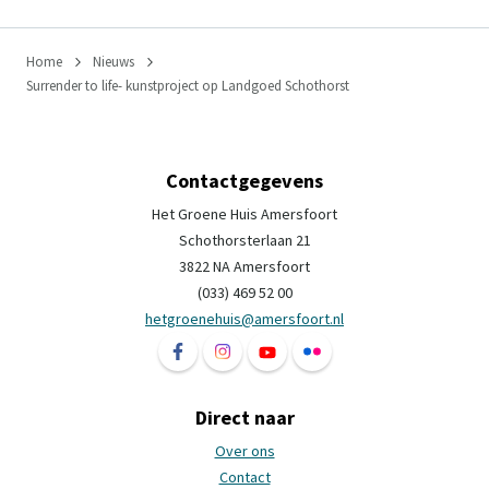
Home
Nieuws
Surrender to life- kunstproject op Landgoed Schothorst
Contactgegevens
Het Groene Huis Amersfoort
Schothorsterlaan 21
3822 NA Amersfoort
(033) 469 52 00
hetgroenehuis@amersfoort.nl
Volg ons op Facebook Het Groene Huis Ame
Volg ons op Instagram Het Groene H
Volg ons op YouTube Het Groe
Volg ons op Flickr Het 
Direct naar
Over ons
Contact