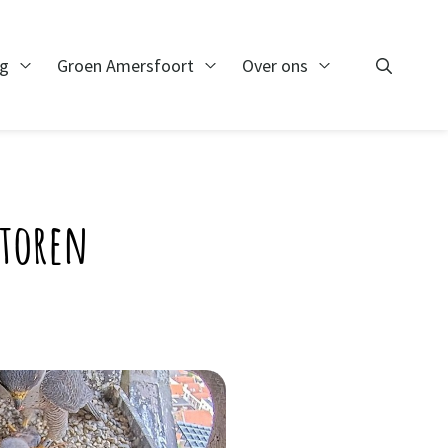
ng
Groen Amersfoort
Over ons
Zoeken
Open Monitoring
Open Groen Amersfoort
Open Over ons
Zoeken
etoren