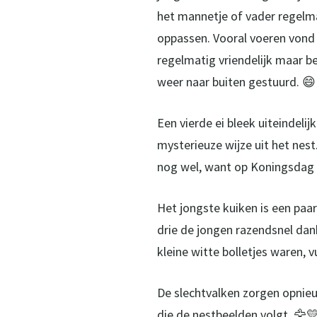
het mannetje of vader regelma
oppassen. Vooral voeren vond h
regelmatig vriendelijk maar b
weer naar buiten gestuurd. 😄
Een vierde ei bleek uiteindeli
mysterieuze wijze uit het nest
nog wel, want op Koningsdag v
Het jongste kuiken is een paa
drie de jongen razendsnel dan
kleine witte bolletjes waren, v
De slechtvalken zorgen opnieu
die de nestbeelden volgt. 🦅