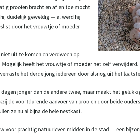
tig prooien bracht en af en toe mocht
ij duidelijk geweldig — al werd hij
eslist door het vrouwtje of moeder
jk niet uit te komen en verdween op
. Mogelijk heeft het vrouwtje of moeder het zelf verwijderd
erraste het derde jong iedereen door alsnog uit het laatste 
r dagen jonger dan de andere twee, maar maakt het gelukkig
kzij de voortdurende aanvoer van prooien door beide ouders
ullen ze nu al bijna de hele nestkast.
w voor prachtig natuurleven midden in de stad — een bijzon
