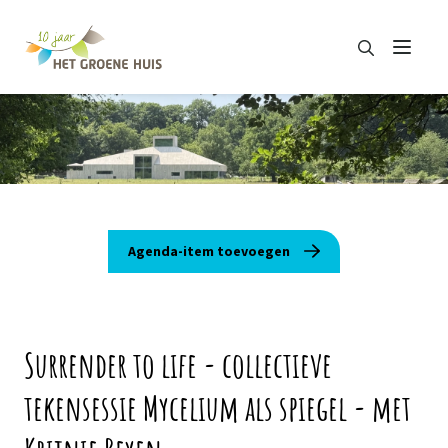
Zoeken
Menu
Zoeken
Agenda-item toevoegen
Surrender to life - collectieve
tekensessie Mycelium als spiegel - met