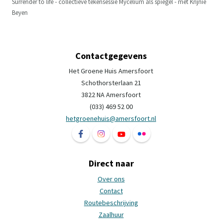
Surrender to life - collectieve tekensessie Mycelium als spiegel - met Krijnie
Beyen
Contactgegevens
Het Groene Huis Amersfoort
Schothorsterlaan 21
3822 NA Amersfoort
(033) 469 52 00
hetgroenehuis@amersfoort.nl
Volg ons op Facebook Het Groene Huis Ame
Volg ons op Instagram Het Groene H
Volg ons op YouTube Het Groe
Volg ons op Flickr Het 
Direct naar
Over ons
Contact
Routebeschrijving
Zaalhuur