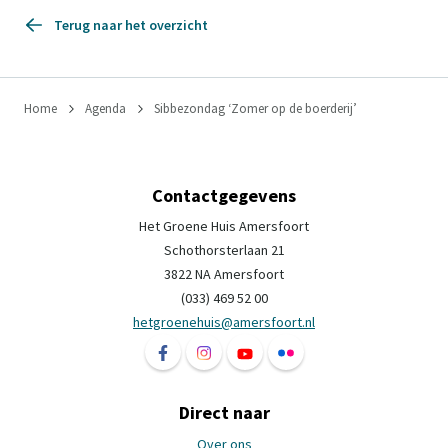
Terug naar het overzicht
Home
Agenda
Sibbezondag ‘Zomer op de boerderij’
Contactgegevens
Het Groene Huis Amersfoort
Schothorsterlaan 21
3822 NA Amersfoort
(033) 469 52 00
hetgroenehuis@amersfoort.nl
Volg ons op Facebook Het Groene Huis Ame
Volg ons op Instagram Het Groene H
Volg ons op YouTube Het Groe
Volg ons op Flickr Het 
Direct naar
Over ons