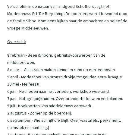
Verscholen in de natuur van landgoed Schothorst ligt het
Middeleeuws Erf 'De Bergkamp'. De boerderij wordt bewoond door
de familie Sibbe. Kom eens kijken naar de ambachten en beleef de
vroege Middeleeuwen.
Overzicht:
8 februari - Been & hoorn, gebruiksvoorwerpen van de
middeleeuwen.
8 maart - Glaskralen maken kleine en rond op een leemoven.
5 april - Modeshow. Van bronstijdrokje tot gouden eeuw kraagje.
10 mei - Meifeest!
6 juni - Het heden naar het verleden, workshop weekend.
7 juni - Nuttige (on)kruiden. Over brandneteltouw en verfplanten.
5 juli - Kookpotten. Van middeleeuws aardwerk.
2 augustus - Zomer op de boerderij.
6 september - Wie schrijft die blijft. Over wastafels, perkament,
duimstok en muntslag.|
4 oktober - Wat de pot schaft koeken en broodjes in de