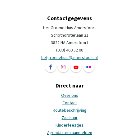
Contactgegevens
Het Groene Huis Amersfoort
Schothorsterlaan 21
3822 NA Amersfoort
(033) 469 52 00
hetgroenehuis@amersfoort.nl
Volg ons op Facebook Het Groene Huis Ame
Volg ons op Instagram Het Groene H
Volg ons op YouTube Het Groe
Volg ons op Flickr Het 
Direct naar
Over ons
Contact
Routebeschrijving
Zaalhuur
Kinderfeestjes
Agenda item aanmelden