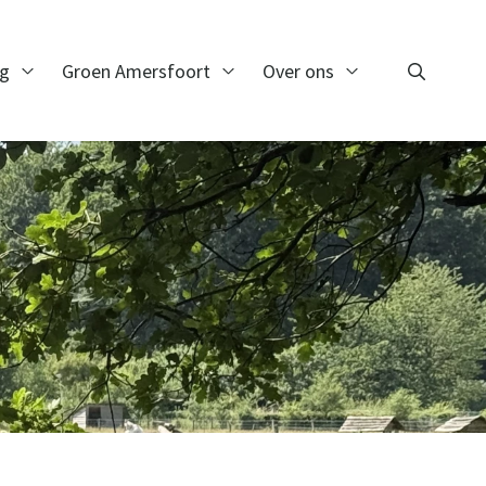
ng
Groen Amersfoort
Over ons
Zoeken
Open Monitoring
Open Groen Amersfoort
Open Over ons
Zoeken