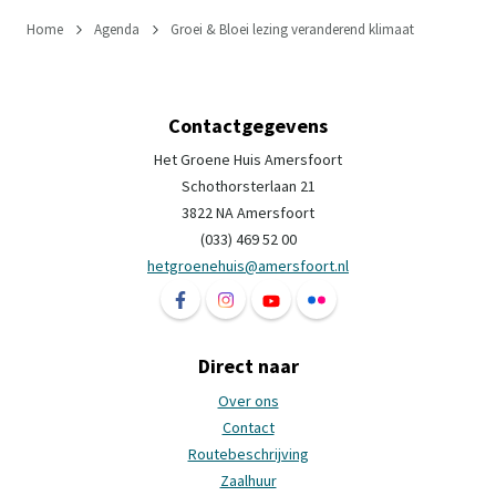
Home
Agenda
Groei & Bloei lezing veranderend klimaat
Contactgegevens
Het Groene Huis Amersfoort
Schothorsterlaan 21
3822 NA Amersfoort
(033) 469 52 00
hetgroenehuis@amersfoort.nl
Volg ons op Facebook Het Groene Huis Ame
Volg ons op Instagram Het Groene H
Volg ons op YouTube Het Groe
Volg ons op Flickr Het 
Direct naar
Over ons
Contact
Routebeschrijving
Zaalhuur