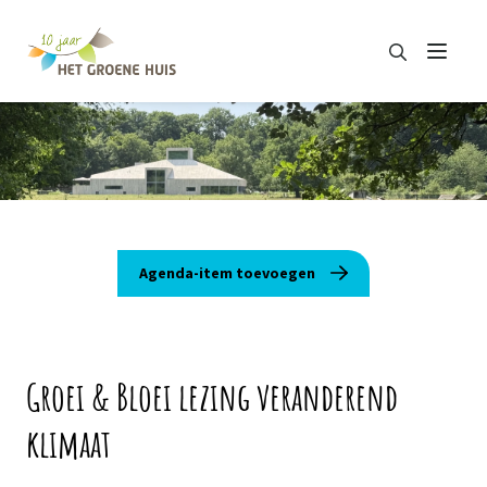
Zoeken
Menu
Zoeken
Agenda-item toevoegen
Groei & Bloei lezing veranderend
klimaat