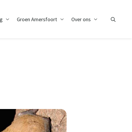
ng
Groen Amersfoort
Over ons
Zoeken
Open Monitoring
Open Groen Amersfoort
Open Over ons
Zoeken