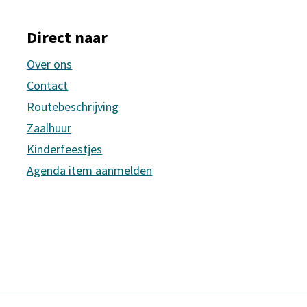
Direct naar
Over ons
Contact
Routebeschrijving
Zaalhuur
Kinderfeestjes
Agenda item aanmelden
rsfoort
s Amersfoort
 Huis Amersfoort
ne Huis Amersfoort