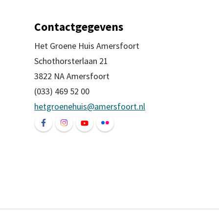
Contactgegevens
Het Groene Huis Amersfoort
Schothorsterlaan 21
3822 NA Amersfoort
(033) 469 52 00
hetgroenehuis@amersfoort.nl
Volg ons op Facebook Het Groene Huis Ame
Volg ons op Instagram Het Groene Hui
Volg ons op YouTube Het Groene
Volg ons op Flickr Het Groe