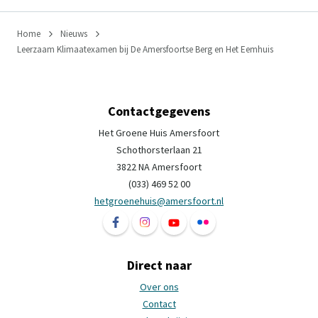
Home
Nieuws
Leerzaam Klimaatexamen bij De Amersfoortse Berg en Het Eemhuis
Contactgegevens
Het Groene Huis Amersfoort
Schothorsterlaan 21
3822 NA Amersfoort
(033) 469 52 00
hetgroenehuis@amersfoort.nl
Volg ons op Facebook Het Groene Huis Ame
Volg ons op Instagram Het Groene H
Volg ons op YouTube Het Groe
Volg ons op Flickr Het 
Direct naar
Over ons
Contact