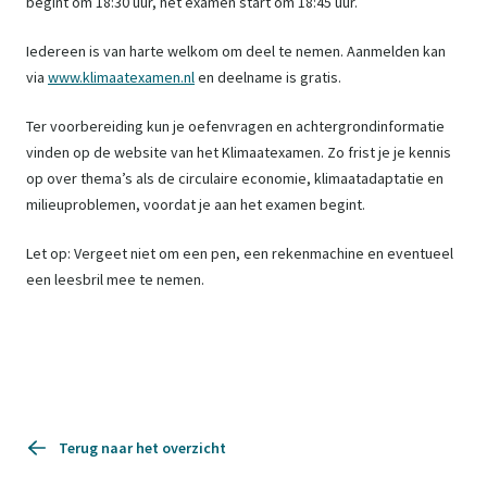
begint om 18:30 uur, het examen start om 18:45 uur.
Iedereen is van harte welkom om deel te nemen. Aanmelden kan
via
www.klimaatexamen.nl
en deelname is gratis.
Ter voorbereiding kun je oefenvragen en achtergrondinformatie
vinden op de website van het Klimaatexamen. Zo frist je je kennis
op over thema’s als de circulaire economie, klimaatadaptatie en
milieuproblemen, voordat je aan het examen begint.
Let op: Vergeet niet om een pen, een rekenmachine en eventueel
een leesbril mee te nemen.
Terug naar het overzicht