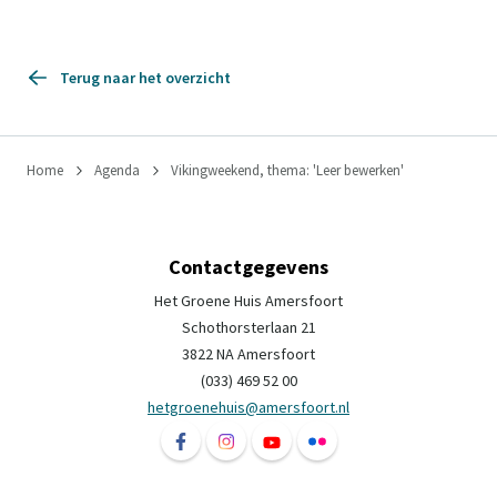
Terug naar het overzicht
Home
Agenda
Vikingweekend, thema: 'Leer bewerken'
Contactgegevens
Het Groene Huis Amersfoort
Schothorsterlaan 21
3822 NA Amersfoort
(033) 469 52 00
hetgroenehuis@amersfoort.nl
Volg ons op Facebook Het Groene Huis Ame
Volg ons op Instagram Het Groene H
Volg ons op YouTube Het Groe
Volg ons op Flickr Het 