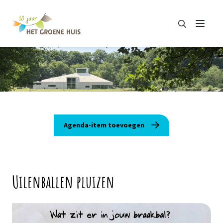
Zoeken
Menu
Zoeken
Agenda-item toevoegen
Uilenballen pluizen