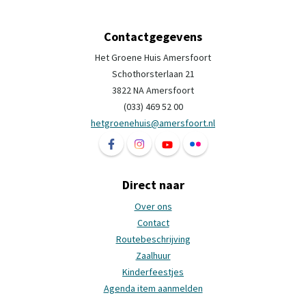
Contactgegevens
Het Groene Huis Amersfoort
Schothorsterlaan 21
3822 NA Amersfoort
(033) 469 52 00
hetgroenehuis@amersfoort.nl
Volg ons op Facebook Het Groene Huis Ame
Volg ons op Instagram Het Groene H
Volg ons op YouTube Het Groe
Volg ons op Flickr Het 
Direct naar
Over ons
Contact
Routebeschrijving
Zaalhuur
Kinderfeestjes
Agenda item aanmelden