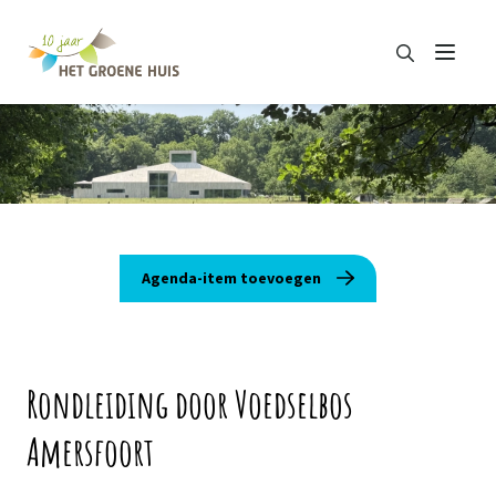
Zoeken
Menu
Zoeken
Agenda-item toevoegen
Rondleiding door Voedselbos
Amersfoort